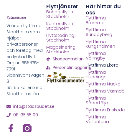
Flyttjänster
Här hittar du
Bohagsflytt i
oss
Stockholm
Flyttfirma
Bromma
Kontorsflytt i
Vi är en flyttfirma i
Stockholm
Flyttfirma
Stockholm som
Sundbyberg
Flyttstädning i
hjälper
Stockholm
Flyttfirma
privatpersoner
Kungsholmen
Magasinering i
och företag med
Stockholm
Flyttfirma
en lyckad flytt.
Vällingby
Skadeanmälan
Org.nr: 556675-
Flyttfirma Ekerö
Personalinloggning
7091
Flyttfirma
Sidensvansvägen
Huddinge
8
Flyttfirma Nacka
192 55 Sollentuna
Flyttfirma Värmdö
Stockholms län
Flyttfirma
Södertälje
info@stadsbudet.se
Flyttfirma Enskede
08-35 55 00
Flyttfirma
Vallentuna