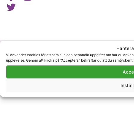
© Copyright 2026 Stadsbudet Sverige AB — All Rights
Hantera
Reserved.
Vi använder cookies för att samla in och behandla uppgifter om hur du använde
upplevelse. Genom att klicka på ”Acceptera” bekräftar du att du samtycker ti
Acce
Instäl