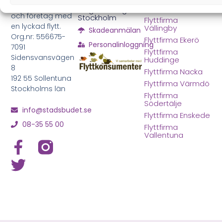
Flyttfirma
privatpersoner
Kungsholmen
Magasinering i
och företag med
Stockholm
Flyttfirma
en lyckad flytt.
Vällingby
Skadeanmälan
Org.nr: 556675-
Flyttfirma Ekerö
Personalinloggning
7091
Flyttfirma
Sidensvansvägen
Huddinge
8
Flyttfirma Nacka
192 55 Sollentuna
Flyttfirma Värmdö
Stockholms län
Flyttfirma
Södertälje
info@stadsbudet.se
Flyttfirma Enskede
08-35 55 00
Flyttfirma
Vallentuna