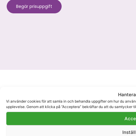
Begär prisuppgift
Hantera
Flyttjänster
Här hittar du
Vi använder cookies för att samla in och behandla uppgifter om hur du använde
Bohagsflytt i
oss
upplevelse. Genom att klicka på ”Acceptera” bekräftar du att du samtycker ti
Stockholm
Flyttfirma
Bromma
Kontorsflytt i
Acce
Vi är en flyttfirma i
Stockholm
Flyttfirma
Stockholm som
Sundbyberg
Flyttstädning i
Instäl
hjälper
Stockholm