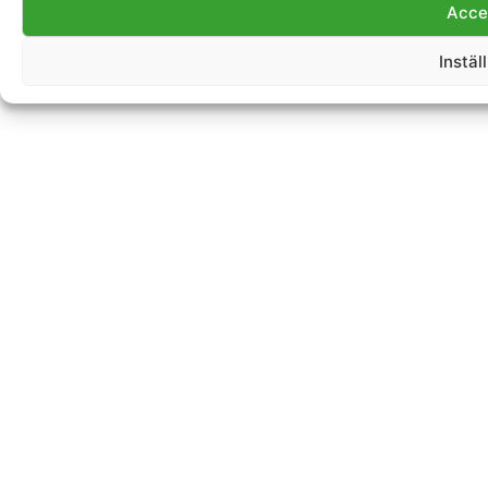
Acce
Instäl