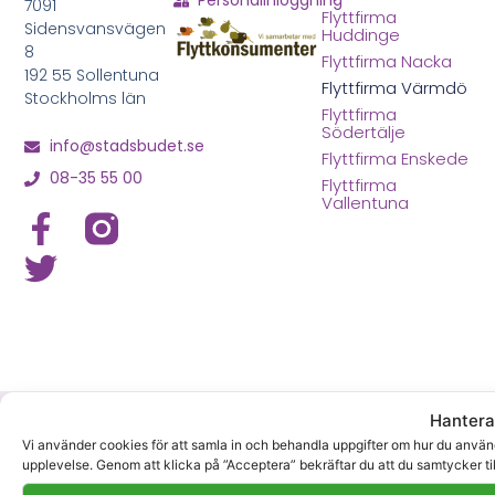
Personalinloggning
7091
Flyttfirma
Sidensvansvägen
Huddinge
8
Flyttfirma Nacka
192 55 Sollentuna
Flyttfirma Värmdö
Stockholms län
Flyttfirma
Södertälje
info@stadsbudet.se
Flyttfirma Enskede
08-35 55 00
Flyttfirma
Vallentuna
© Copyright 2026 Stadsbudet Sverige AB — All Rights
Hantera
Reserved.
Vi använder cookies för att samla in och behandla uppgifter om hur du använde
upplevelse. Genom att klicka på ”Acceptera” bekräftar du att du samtycker ti