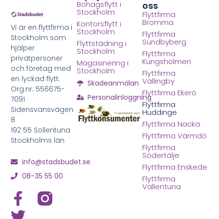
Bohagsflytt i
oss
Stockholm
Flyttfirma
Bromma
Kontorsflytt i
Vi är en flyttfirma i
Stockholm
Flyttfirma
Stockholm som
Sundbyberg
Flyttstädning i
hjälper
Stockholm
Flyttfirma
privatpersoner
Kungsholmen
Magasinering i
och företag med
Stockholm
Flyttfirma
en lyckad flytt.
Vällingby
Skadeanmälan
Org.nr: 556675-
Flyttfirma Ekerö
Personalinloggning
7091
Flyttfirma
Sidensvansvägen
Huddinge
8
Flyttfirma Nacka
192 55 Sollentuna
Flyttfirma Värmdö
Stockholms län
Flyttfirma
Södertälje
info@stadsbudet.se
Flyttfirma Enskede
08-35 55 00
Flyttfirma
Vallentuna