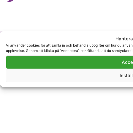
© Copyright 2026 Stadsbudet Sverige AB — All Rights
Hantera
Reserved.
Vi använder cookies för att samla in och behandla uppgifter om hur du använde
upplevelse. Genom att klicka på ”Acceptera” bekräftar du att du samtycker ti
Acce
Instäl