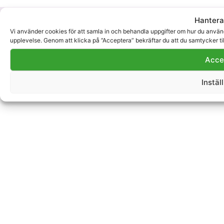
© Copyright 2026 Stadsbudet Sverige AB — All Rights
Hantera
Reserved.
Vi använder cookies för att samla in och behandla uppgifter om hur du använde
upplevelse. Genom att klicka på ”Acceptera” bekräftar du att du samtycker ti
Acce
Instäl